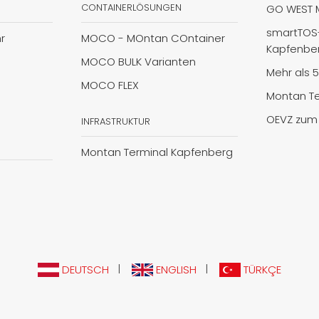
CONTAINERLÖSUNGEN
GO WEST 
smartTOS-
r
MOCO - MOntan COntainer
Kapfenbe
MOCO BULK Varianten
Mehr als 
MOCO FLEX
Montan Te
OEVZ zum 
INFRASTRUKTUR
Montan Terminal Kapfenberg
|
|
DEUTSCH
ENGLISH
TÜRKÇE