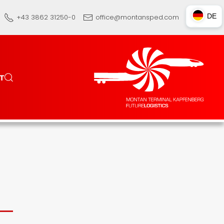
DE
+43 3862 31250-0
office@montansped.com
DE
EN
TR
T