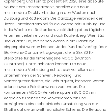
Kapfenberg und Fürnitz, präsentiert 2026 eine absolute
Neuheit am Transportmarkt, nämlich eine neue
multimodale Direktverbindung in den Westen nach
Duisburg und Rotterdam. Die Ganzzüge verbinden den
Linzer Containerterminal 2x die Woche mit Duisburg und
1x die Woche mit Rotterdam, zusätzlich gibt es tägliche
Antennenverkehre von und nach Kapfenberg, Wien Süd
und Villach Süd, mit denen Waren in die Ganzzüge
eingespeist werden können. Jeder Rundlauf verfügt über
19x 4-Achs-Containertragwagen, die je 38x 30 ft-
Stellplätze für die firmeneigene MOCO (MOntan
COntainer)-Flotte anbieten können. Die neue
multimodale Verbindung richtet sich vor allem an
Unternehmen der Schwer-, Recycling- und
Montangüterindustrie, die Schüttgüter, kranbare Waren
oder schwere Palettenwaren versenden. Die
kombinierten MOCO-Verkehre sparen 80% CO
im
2
Vergleich zu reinen Straßenverkehren ein und
ermöglichen eine sehr einfache Umstellung von der
Straße auf die umweltfreundliche Schiene. Die Beladung