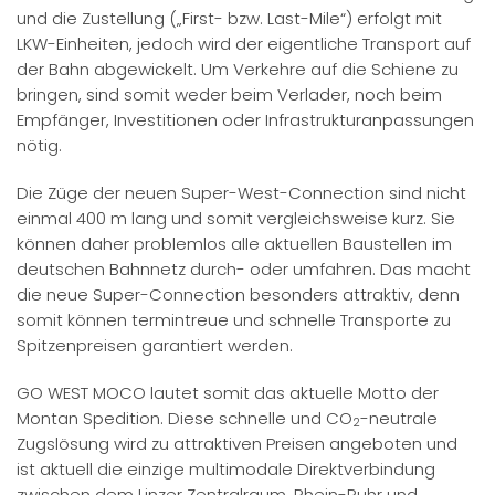
und die Zustellung („First- bzw. Last-Mile“) erfolgt mit
LKW-Einheiten, jedoch wird der eigentliche Transport auf
der Bahn abgewickelt. Um Verkehre auf die Schiene zu
bringen, sind somit weder beim Verlader, noch beim
Empfänger, Investitionen oder Infrastrukturanpassungen
nötig.
Die Züge der neuen Super-West-Connection sind nicht
einmal 400 m lang und somit vergleichsweise kurz. Sie
können daher problemlos alle aktuellen Baustellen im
deutschen Bahnnetz durch- oder umfahren. Das macht
die neue Super-Connection besonders attraktiv, denn
somit können termintreue und schnelle Transporte zu
Spitzenpreisen garantiert werden.
GO WEST MOCO lautet somit das aktuelle Motto der
Montan Spedition. Diese schnelle und CO
-neutrale
2
Zugslösung wird zu attraktiven Preisen angeboten und
ist aktuell die einzige multimodale Direktverbindung
zwischen dem Linzer Zentralraum, Rhein-Ruhr und