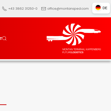
DE
+43 3862 31250-0
office@montansped.com
DE
EN
TR
T