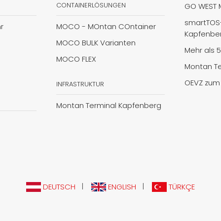
CONTAINERLÖSUNGEN
GO WEST 
smartTOS-
r
MOCO - MOntan COntainer
Kapfenbe
MOCO BULK Varianten
Mehr als 
MOCO FLEX
Montan Te
OEVZ zum 
INFRASTRUKTUR
Montan Terminal Kapfenberg
|
|
DEUTSCH
ENGLISH
TÜRKÇE