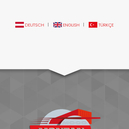
|
|
DEUTSCH
ENGLISH
TÜRKÇE