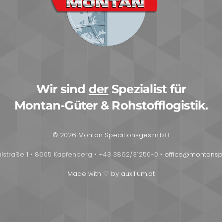
Wir sind
der
Spezialist für
Montan-Güter & Rohstofflogistik.
© 2026 Montan Speditionsges.m.b.H
lstraße 1 • 8605 Kapfenberg • +43 3862/31250-0 •
office@montans
Made with ♡ by auxilium.at