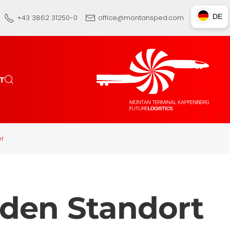
DE
+43 3862 31250-0
office@montansped.com
DE
EN
TR
T
er
 den Standort