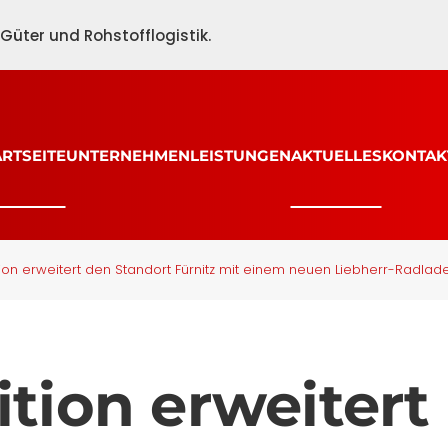
üter und Rohstofflogistik.
ARTSEITE
UNTERNEHMEN
LEISTUNGEN
AKTUELLES
KONTAK
on erweitert den Standort Fürnitz mit einem neuen Liebherr-Radlad
tion erweitert