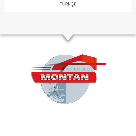
TÜRKÇE
Wir sind
der
Spezialist für
Montan-Güter & Rohstofflogistik.