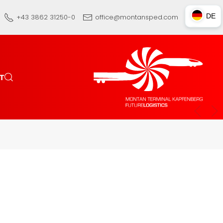
DE
+43 3862 31250-0
office@montansped.com
DE
EN
TR
T