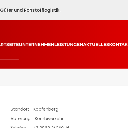
üter und Rohstofflogistik.
etra
ARTSEITE
UNTERNEHMEN
LEISTUNGEN
AKTUELLES
KONTAK
Standort
Kapfenberg
Abteilung
Kombiverkehr
Telefon
+43 3862 31 250-16